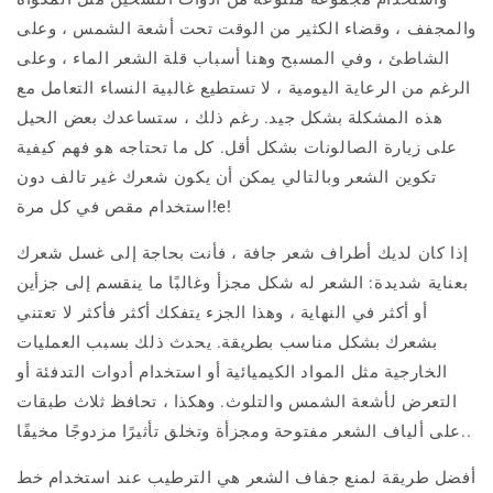
والمجفف ، وقضاء الكثير من الوقت تحت أشعة الشمس ، وعلى
الشاطئ ، وفي المسبح وهنا أسباب قلة الشعر الماء ، وعلى
الرغم من الرعاية اليومية ، لا تستطيع غالبية النساء التعامل مع
هذه المشكلة بشكل جيد. رغم ذلك ، ستساعدك بعض الحيل
على زيارة الصالونات بشكل أقل. كل ما تحتاجه هو فهم كيفية
تكوين الشعر وبالتالي يمكن أن يكون شعرك غير تالف دون
استخدام مقص في كل مرة!e!
إذا كان لديك أطراف شعر جافة ، فأنت بحاجة إلى غسل شعرك
بعناية شديدة: الشعر له شكل مجزأ وغالبًا ما ينقسم إلى جزأين
أو أكثر في النهاية ، وهذا الجزء يتفكك أكثر فأكثر لا تعتني
بشعرك بشكل مناسب بطريقة. يحدث ذلك بسبب العمليات
الخارجية مثل المواد الكيميائية أو استخدام أدوات التدفئة أو
التعرض لأشعة الشمس والتلوث. وهكذا ، تحافظ ثلاث طبقات
على ألياف الشعر مفتوحة ومجزأة وتخلق تأثيرًا مزدوجًا مخيفًا..
أفضل طريقة لمنع جفاف الشعر هي الترطيب عند استخدام خط