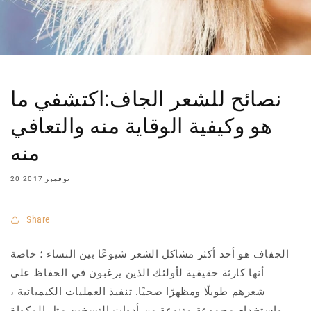
نصائح للشعر الجاف:اكتشفي ما
هو وكيفية الوقاية منه والتعافي
منه
20 نوفمبر 2017
Share
الجفاف هو أحد أكثر مشاكل الشعر شيوعًا بين النساء ؛ خاصة
أنها كارثة حقيقية لأولئك الذين يرغبون في الحفاظ على
شعرهم طويلًا ومظهرًا صحيًا. تنفيذ العمليات الكيميائية ،
واستخدام مجموعة متنوعة من أدوات التسخين مثل المكواة